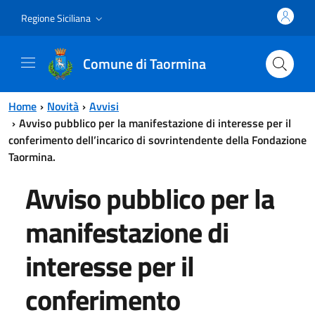
Vai al contenuto principale
Vai al menu principale
Regione Siciliana
Comune di Taormina
Home
Novità
Avvisi
Avviso pubblico per la manifestazione di interesse per il
conferimento dell’incarico di sovrintendente della Fondazione
Taormina.
Avviso pubblico per la
manifestazione di
interesse per il
conferimento