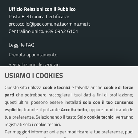
Ufficio Relazioni con il Pubblico
Posta Elettronica Certificata:
protocollo@pec.comune.taormina.me.it
Centralino unico: +39 0942 6101
Leggi le FAQ
Prenota appuntamento
Segnalazione disservizio
USIAMO I COOKIES
Richiesta assistenza
Questo sito utilizza
cookie tecnici
e talvolta anche
cookie di terze
Amministrazione trasparente
parti
che potrebbero raccogliere i tuoi dati a fini di profilazione;
Informativa privacy
questi ultimi possono essere installati
solo con il tuo consenso
Note legali
esplicito
, tramite il pulsante
Accetta tutto
, oppure modificando le
tue preferenze. Selezionando il tasto
Solo cookie tecnici
verranno
Piano di miglioramento del sito
registrati solo i cookie tecnici.
Dichiarazione di accessibilità
Per maggiori informazioni e per modificare le tue preferenze, puoi