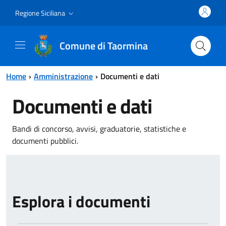
Vai al contenuto principale
Vai al menu principale
Regione Siciliana
Comune di Taormina
Home
Amministrazione
Documenti e dati
Documenti e dati
Bandi di concorso, avvisi, graduatorie, statistiche e
documenti pubblici.
Esplora i documenti