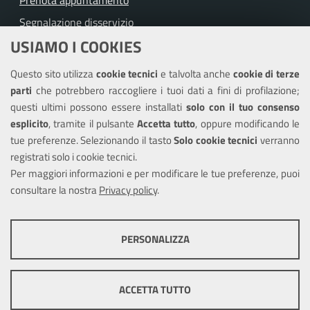
Prenota appuntamento
Segnalazione disservizio
USIAMO I COOKIES
Richiesta assistenza
Questo sito utilizza
cookie tecnici
e talvolta anche
cookie di terze
Amministrazione trasparente
parti
che potrebbero raccogliere i tuoi dati a fini di profilazione;
Informativa privacy
questi ultimi possono essere installati
solo con il tuo consenso
Note legali
esplicito
, tramite il pulsante
Accetta tutto
, oppure modificando le
tue preferenze. Selezionando il tasto
Solo cookie tecnici
verranno
Piano di miglioramento del sito
registrati solo i cookie tecnici.
Dichiarazione di accessibilità
Per maggiori informazioni e per modificare le tue preferenze, puoi
consultare la nostra
Privacy policy
.
SEGUICI SU
PERSONALIZZA
Facebook
Twitter
Youtube
COOKIE TECNICI
Questi cookie consentono la corretta navigazione del sito e la rendono
ACCETTA TUTTO
ottimale per ogni utente. Essi non raccolgono i tuoi dati e le tue
informazioni di navigazione per scopi di marketing e profilazione, e