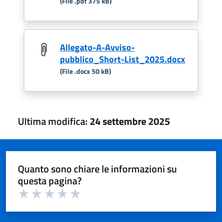
(File .pdf 375 kB)
Allegato-A-Avviso-
pubblico_Short-List_2025.docx
(File .docx 50 kB)
Ultima modifica:
24 settembre 2025
Quanto sono chiare le informazioni su
questa pagina?
Valuta 1 su 5
Valuta 2 su 5
Valuta 3 su 5
Valuta 4 su 5
Valuta 5 su 5