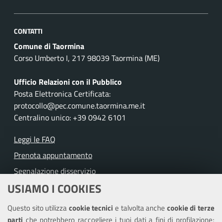
CONTATTI
Comune di Taormina
Corso Umberto I, 217 98039 Taormina (ME)
Ufficio Relazioni con il Pubblico
Posta Elettronica Certificata:
protocollo@pec.comune.taormina.me.it
Centralino unico: +39 0942 6101
Leggi le FAQ
Prenota appuntamento
Segnalazione disservizio
USIAMO I COOKIES
Richiesta assistenza
Questo sito utilizza
cookie tecnici
e talvolta anche
cookie di terze
Amministrazione trasparente
parti
che potrebbero raccogliere i tuoi dati a fini di profilazione;