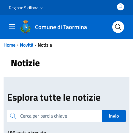
Vai al contenuto principale
Vai al menu principale
Regione Siciliana
Comune di Taormina
Home
Novità
Notizie
Notizie
Esplora tutte le notizie
Cerca per parola chiave
Invio
156
notizie trovate