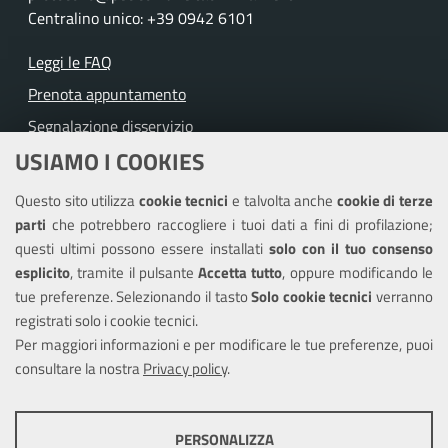
Centralino unico: +39 0942 6101
Leggi le FAQ
Prenota appuntamento
Segnalazione disservizio
USIAMO I COOKIES
Richiesta assistenza
Questo sito utilizza
cookie tecnici
e talvolta anche
cookie di terze
Amministrazione trasparente
parti
che potrebbero raccogliere i tuoi dati a fini di profilazione;
Informativa privacy
questi ultimi possono essere installati
solo con il tuo consenso
Note legali
esplicito
, tramite il pulsante
Accetta tutto
, oppure modificando le
tue preferenze. Selezionando il tasto
Solo cookie tecnici
verranno
Piano di miglioramento del sito
registrati solo i cookie tecnici.
Dichiarazione di accessibilità
Per maggiori informazioni e per modificare le tue preferenze, puoi
consultare la nostra
Privacy policy
.
SEGUICI SU
PERSONALIZZA