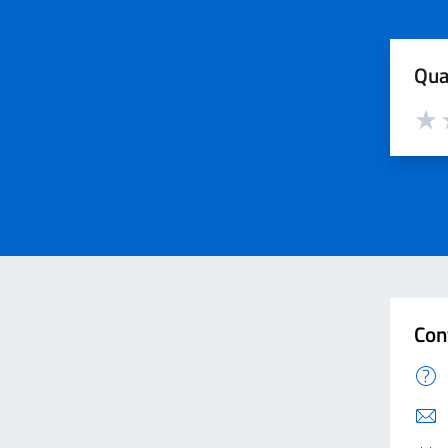
Qua
Valut
V
Con