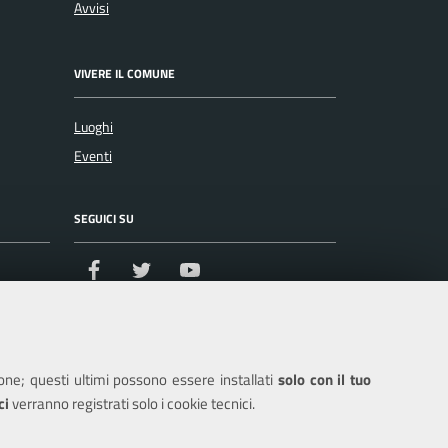
Avvisi
VIVERE IL COMUNE
Luoghi
Eventi
SEGUICI SU
Facebook
Twitter
Youtube
ione; questi ultimi possono essere installati
solo con il tuo
ci
verranno registrati solo i cookie tecnici.