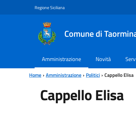
Vai al contenuto principale
Vai al menu principale
Regione Siciliana
Comune di Taormin
Amministrazione
Novità
Serv
Home
Amministrazione
Politici
Cappello Elisa
Cappello Elisa