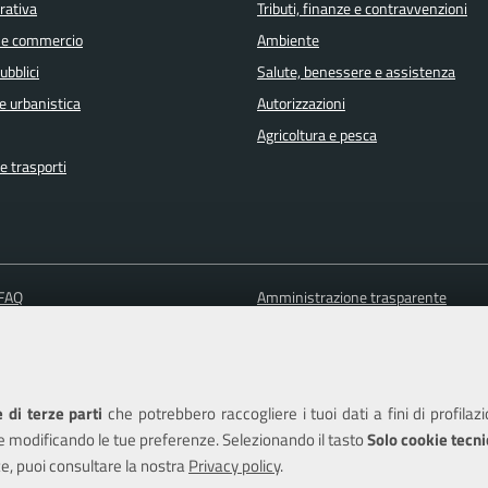
orativa
Tributi, finanze e contravvenzioni
 e commercio
Ambiente
ubblici
Salute, benessere e assistenza
e urbanistica
Autorizzazioni
Agricoltura e pesca
e trasporti
 FAQ
Amministrazione trasparente
 appuntamento
Informativa privacy
ione disservizio
Note legali
a assistenza
Piano di miglioramento del sito
 di terze parti
che potrebbero raccogliere i tuoi dati a fini di profilaz
Dichiarazione di accessibilità
e modificando le tue preferenze. Selezionando il tasto
Solo cookie tecni
e, puoi consultare la nostra
Privacy policy
.