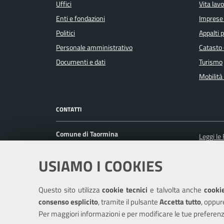
Uffici
Vita lav
Enti e fondazioni
Imprese
Politici
Appalti p
Personale amministrativo
Catasto 
Documenti e dati
Turismo
Mobilità 
CONTATTI
Comune di Taormina
Leggi le
Corso Umberto I, 217 98039 Taormina (ME)
Prenota
USIAMO I COOKIES
Ufficio Relazioni con il Pubblico
Segnalaz
Posta Elettronica Certificata:
Richiest
protocollo@pec.comune.taormina.me.it
Questo sito utilizza
cookie tecnici
e talvolta anche
cookie
Centralino unico: +39 0942 6101
consenso esplicito
, tramite il pulsante
Accetta tutto
, oppur
Per maggiori informazioni e per modificare le tue preferenz