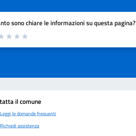
nto sono chiare le informazioni su questa pagina?
a 1 su 5
aluta 2 su 5
Valuta 3 su 5
Valuta 4 su 5
Valuta 5 su 5
tatta il comune
Leggi le domande frequenti
Richiedi assistenza