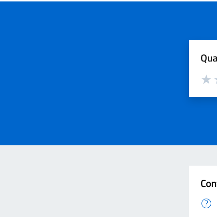
Qua
Valut
V
Con