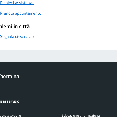
Richiedi assistenza
Prenota appuntamento
blemi in città
Segnala disservizio
Taormina
E DI SERVIZIO
 e stato civile
Educazione e formazione