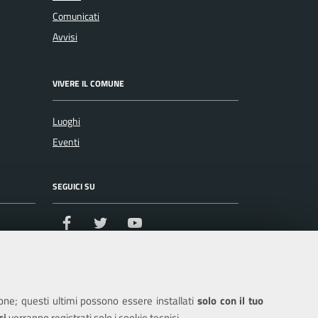
Comunicati
Avvisi
VIVERE IL COMUNE
Luoghi
Eventi
SEGUICI SU
Facebook
Twitter
Youtube
ione; questi ultimi possono essere installati
solo con il tuo
ci
verranno registrati solo i cookie tecnici.