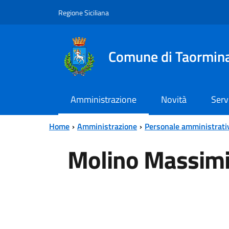
Vai al contenuto principale
Vai al menu principale
Regione Siciliana
Comune di Taormin
Amministrazione
Novità
Serv
Home
Amministrazione
Personale amministrati
Molino Massimi