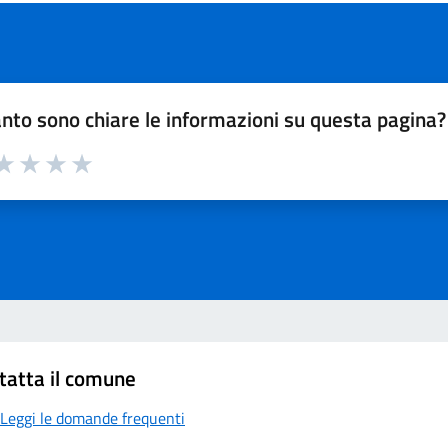
nto sono chiare le informazioni su questa pagina?
a 1 su 5
aluta 2 su 5
Valuta 3 su 5
Valuta 4 su 5
Valuta 5 su 5
tatta il comune
Leggi le domande frequenti