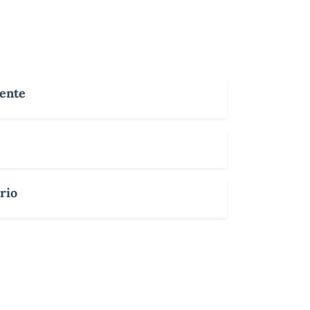
rente
rio