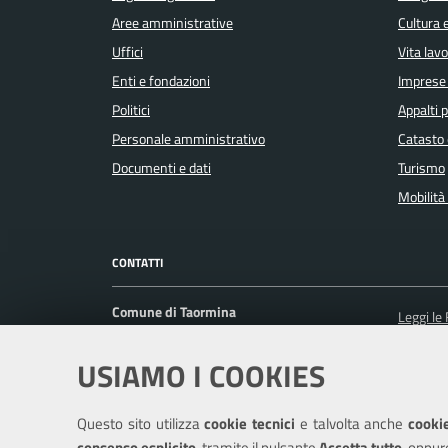
Aree amministrative
Cultura 
Uffici
Vita lav
Enti e fondazioni
Imprese
Politici
Appalti p
Personale amministrativo
Catasto 
Documenti e dati
Turismo
Mobilità 
CONTATTI
Comune di Taormina
Leggi le
Corso Umberto I, 217 98039 Taormina (ME)
Prenota
USIAMO I COOKIES
Ufficio Relazioni con il Pubblico
Segnalaz
Posta Elettronica Certificata:
Richiest
protocollo@pec.comune.taormina.me.it
Questo sito utilizza
cookie tecnici
e talvolta anche
cookie
Centralino unico: +39 0942 6101
consenso esplicito
, tramite il pulsante
Accetta tutto
, oppur