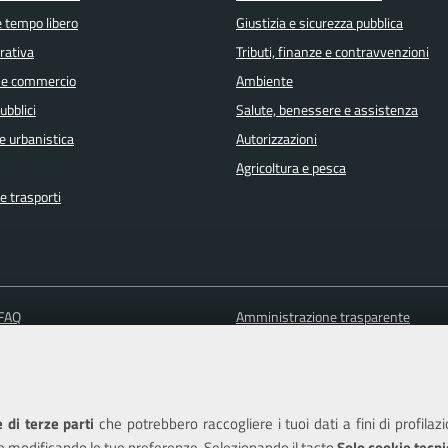
e tempo libero
Giustizia e sicurezza pubblica
orativa
Tributi, finanze e contravvenzioni
 e commercio
Ambiente
ubblici
Salute, benessere e assistenza
e urbanistica
Autorizzazioni
Agricoltura e pesca
e trasporti
 FAQ
Amministrazione trasparente
 appuntamento
Informativa privacy
ione disservizio
Note legali
a assistenza
Piano di miglioramento del sito
 di terze parti
che potrebbero raccogliere i tuoi dati a fini di profilaz
Dichiarazione di accessibilità
e modificando le tue preferenze. Selezionando il tasto
Solo cookie tecni