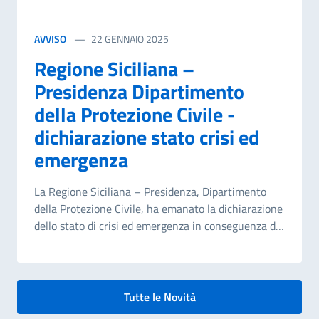
AVVISO
22 GENNAIO 2025
Regione Siciliana –
Presidenza Dipartimento
della Protezione Civile -
dichiarazione stato crisi ed
emergenza
La Regione Siciliana – Presidenza, Dipartimento
della Protezione Civile, ha emanato la dichiarazione
dello stato di crisi ed emergenza in conseguenza di
eventi calamitosi o situazioni di grave rischio che
hanno interessato uno o più territori dell’Isola. Tale
provvedimento consente l’attivazione immediata di
misure straordinarie e urgenti finalizzate alla tutela
Tutte le Novità
dell’incolumità pubblica, all’assistenza alla