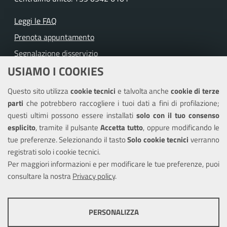
Leggi le FAQ
Prenota appuntamento
Segnalazione disservizio
USIAMO I COOKIES
Richiesta assistenza
Questo sito utilizza
cookie tecnici
e talvolta anche
cookie di terze
Amministrazione trasparente
parti
che potrebbero raccogliere i tuoi dati a fini di profilazione;
Informativa privacy
questi ultimi possono essere installati
solo con il tuo consenso
Note legali
esplicito
, tramite il pulsante
Accetta tutto
, oppure modificando le
tue preferenze. Selezionando il tasto
Solo cookie tecnici
verranno
Piano di miglioramento del sito
registrati solo i cookie tecnici.
Dichiarazione di accessibilità
Per maggiori informazioni e per modificare le tue preferenze, puoi
consultare la nostra
Privacy policy
.
SEGUICI SU
PERSONALIZZA
Facebook
Twitter
Youtube
COOKIE TECNICI