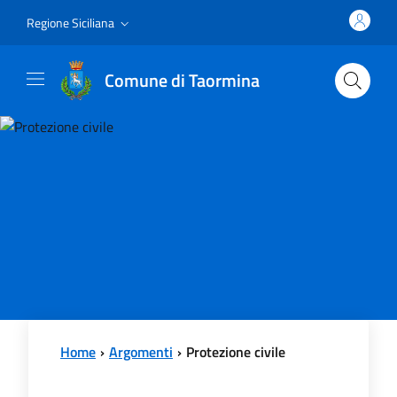
Vai al contenuto principale
Vai al menu principale
Regione Siciliana
Comune di Taormina
Home
Argomenti
Protezione civile